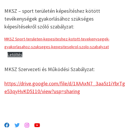
MKSZ – sport területén képesítéshez kötött
tevékenységek gyakorlásához szükséges
képesítésekről szóló szabályzat:
MKSZ Sport-teruleten-kepesiteshez-kotott-tevekenysegek-
gyakorlasahoz-szukseges-kepesitesekrol-szolo-szabalyzat
Letöltés
MKSZ Szervezeti és Működési Szabályzat:
https://drive.google.com/file/d/1XAAxN7_3aa5z1iYbrTg
e53qyHvKD5110/view?usp=sharing