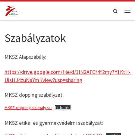
Teljes tartalom megjelenítése
Search
Me
Szabályzatok
MKSZ Alapszabály:
https://drive.google.com/file/d/1IN2AFCf4f2my7Y1KtH-
UisHJ4zuNaYmI/view?usp=sharing
MKSZ dopping szabályzat:
MKSZ-dopping-szabalyzat
Letöltés
MKSZ etikai és gyermekvédelmi szabályzat: