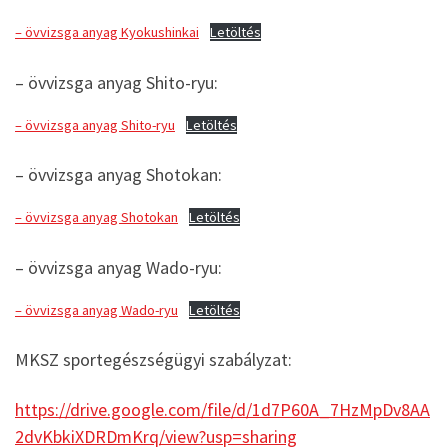
– övvizsga anyag Kyokushinkai
Letöltés
– övvizsga anyag Shito-ryu:
– övvizsga anyag Shito-ryu
Letöltés
– övvizsga anyag Shotokan:
– övvizsga anyag Shotokan
Letöltés
– övvizsga anyag Wado-ryu:
– övvizsga anyag Wado-ryu
Letöltés
MKSZ sportegészségügyi szabályzat:
https://drive.google.com/file/d/1d7P60A_7HzMpDv8AA
2dvKbkiXDRDmKrq/view?usp=sharing