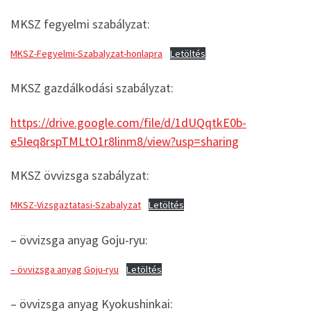
MKSZ fegyelmi szabályzat:
MKSZ-Fegyelmi-Szabalyzat-honlapra
Letöltés
MKSZ gazdálkodási szabályzat:
https://drive.google.com/file/d/1dUQqtkE0b-
e5Ieq8rspTMLtO1r8linm8/view?usp=sharing
MKSZ övvizsga szabályzat:
MKSZ-Vizsgaztatasi-Szabalyzat
Letöltés
– övvizsga anyag Goju-ryu:
– övvizsga anyag Goju-ryu
Letöltés
– övvizsga anyag Kyokushinkai: