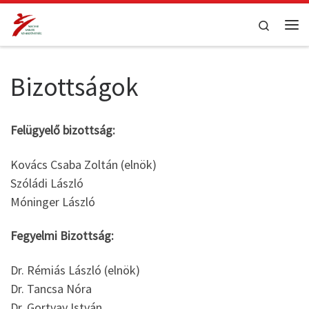
Teljes tartalom megjelenítése
Search
Me
Bizottságok
Felügyelő bizottság:
Kovács Csaba Zoltán (elnök)
Szóládi László
Móninger László
Fegyelmi Bizottság:
Dr. Rémiás László (elnök)
Dr. Tancsa Nóra
Dr. Gortvay István