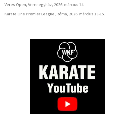
Veres Open, Veresegyház, 2026. március 14.
Karate One Premier League, Róma, 2026. március 13-15.