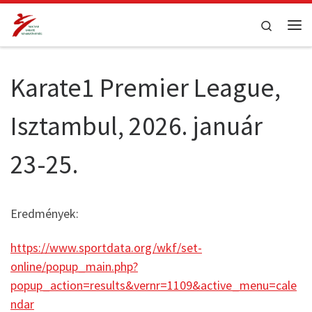
Teljes tartalom megjelenítése
Search
Me
Karate1 Premier League,
Isztambul, 2026. január
23-25.
Eredmények:
https://www.sportdata.org/wkf/set-
online/popup_main.php?
popup_action=results&vernr=1109&active_menu=cale
ndar