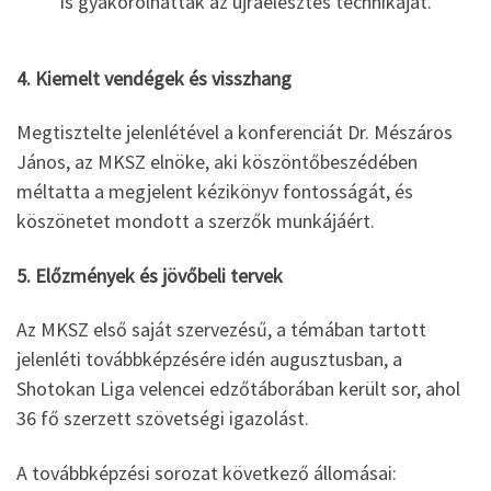
is gyakorolhatták az újraélesztés technikáját.
4. Kiemelt vendégek és visszhang
Megtisztelte jelenlétével a konferenciát Dr. Mészáros
János, az MKSZ elnöke, aki köszöntőbeszédében
méltatta a megjelent kézikönyv fontosságát, és
köszönetet mondott a szerzők munkájáért.
5. Előzmények és jövőbeli tervek
Az MKSZ első saját szervezésű, a témában tartott
jelenléti továbbképzésére idén augusztusban, a
Shotokan Liga velencei edzőtáborában került sor, ahol
36 fő szerzett szövetségi igazolást.
A továbbképzési sorozat következő állomásai: