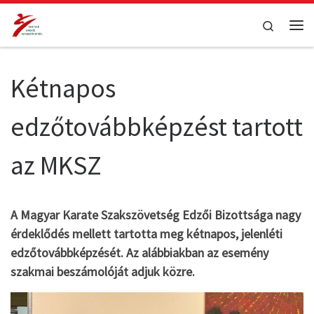
Teljes tartalom megjelenítése
Search
Me
Kétnapos
edzőtovábbképzést tartott
az MKSZ
A Magyar Karate Szakszövetség Edzői Bizottsága nagy
érdeklődés mellett tartotta meg kétnapos, jelenléti
edzőtovábbképzését. Az alábbiakban az esemény
szakmai beszámolóját adjuk közre.