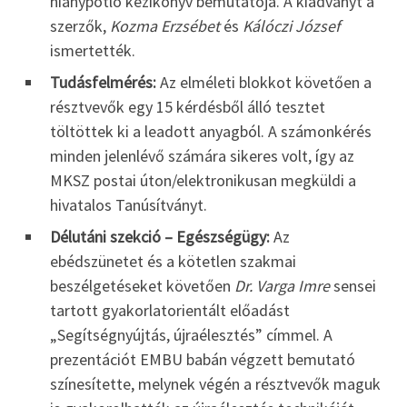
hiánypótló kézikönyv bemutatója. A kiadványt a
szerzők,
Kozma Erzsébet
és
Kálóczi József
ismertették.
Tudásfelmérés:
Az elméleti blokkot követően a
résztvevők egy 15 kérdésből álló tesztet
töltöttek ki a leadott anyagból. A számonkérés
minden jelenlévő számára sikeres volt, így az
MKSZ postai úton/elektronikusan megküldi a
hivatalos Tanúsítványt.
Délutáni szekció – Egészségügy:
Az
ebédszünetet és a kötetlen szakmai
beszélgetéseket követően
Dr. Varga Imre
sensei
tartott gyakorlatorientált előadást
„Segítségnyújtás, újraélesztés” címmel. A
prezentációt EMBU babán végzett bemutató
színesítette, melynek végén a résztvevők maguk