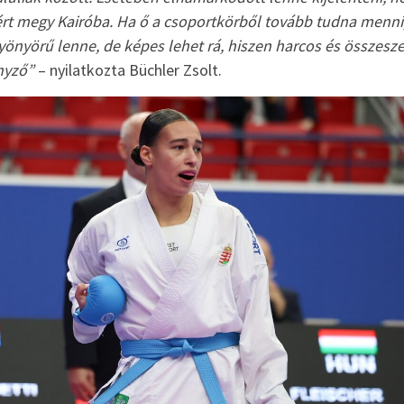
rt megy Kairóba. Ha ő a csoportkörből tovább tudna menni
yönyörű lenne, de képes lehet rá, hiszen harcos és összesz
nyző”
– nyilatkozta Büchler Zsolt.