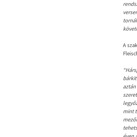
rends
versen
torná
követ
A sza
Fleisc
“Hársp
bárkit
aztán 
szere
legyőz
mint t
mezőn
tehets
éven 