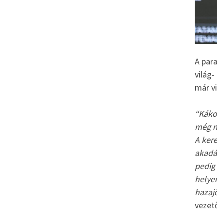
A par
világ-
már v
“Kákos
még ne
A kere
akadá
pedig
helye
hazaj
vezet