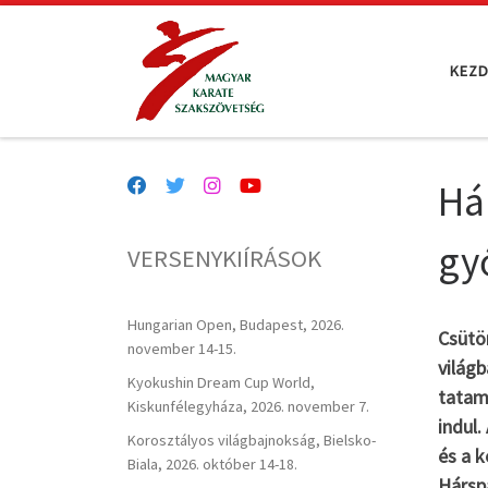
Teljes tartalom megjelenítése
KEZ
Há
gy
VERSENYKIÍRÁSOK
Hungarian Open, Budapest, 2026.
Csütör
november 14-15.
világb
Kyokushin Dream Cup World,
tatam
Kiskunfélegyháza, 2026. november 7.
indul
Korosztályos világbajnokság, Bielsko-
és a 
Biala, 2026. október 14-18.
Hársp