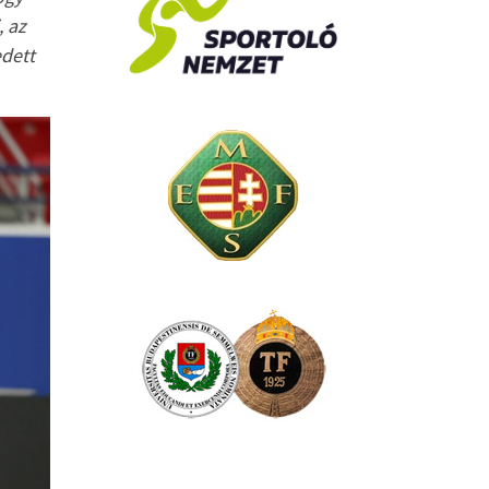
, az
edett