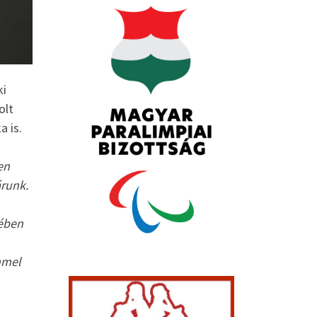
ki
olt
a is.
en
árunk.
ében
mmel