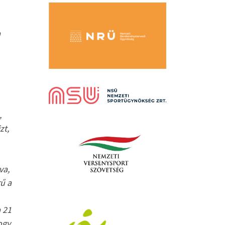
a
,
zt,
va,
rű a
a 21
ogy