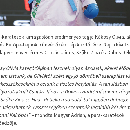
a-karatésok kimagaslóan eredményes tagja Kákosy Olívia, a
 és Európa-bajnoki címvédőként lép küzdőtérre. Rajta kívül v
ilágversenyen érmes Csatári János, Szőke Zina és Dobos Rék
y Olívia kategóriájában lesznek olyan ázsiaiak, akiket élőb
m láttunk, de Olíviától azért egy jó döntőbeli szereplést v
kesszékeseknél a célunk a tisztes helytállás. A tanulásban
lyozottaknál Csatári János, a Down-szindrómások mezőny
 Szőke Zina és Haas Rebeka a sorsolástól függően dobogós
n végezhetnek. Összességében szeretnék legalább két ére
önni Kairóból”
– mondta Magyar Adrian, a para-karatésok
őedzője.