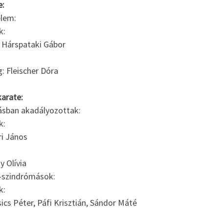
e:
lem:
k:
: Hárspataki Gábor
: Fleischer Dóra
karate:
ásban akadályozottak:
k:
ri János
y Olívia
szindrómások:
k:
ics Péter, Páfi Krisztián, Sándor Máté