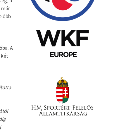
ség, a
e már
előbb
óba. A
 két
totta
ótól
dig
j