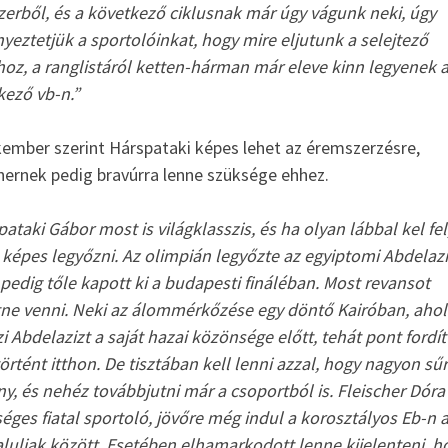
zerből, és a következő ciklusnak már úgy vágunk neki, úgy
yeztetjük a sportolóinkat, hogy mire eljutunk a selejtező
hoz, a ranglistáról ketten-hárman már eleve kinn legyenek 
kező vb-n.”
kember szerint Hárspataki képes lehet az éremszerzésre,
hernek pedig bravúrra lenne szüksége ehhez.
ataki Gábor most is világklasszis, és ha olyan lábbal kel fel
 képes legyőzni. Az olimpián legyőzte az egyiptomi Abdelazi
pedig tőle kapott ki a budapesti fináléban. Most revansot
tne venni. Neki az álommérkőzése egy döntő Kairóban, ahol
i Abdelazizt a saját hazai közönsége előtt, tehát pont fordít
örtént itthon. De tisztában kell lenni azzal, hogy nagyon sű
y, és nehéz továbbjutni már a csoportból is. Fleischer Dóra
éges fiatal sportoló, jövőre még indul a korosztályos Eb-n 
aluliak között. Esetében elhamarkodott lenne kijelenteni, h