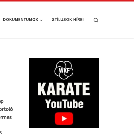
Search
DOKUMENTUMOK
STÍLUSOK HÍREI
ép
ortoló
zérmes
ő