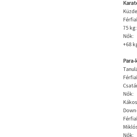
Karat
Küzde
Férfia
75 kg
Nők:
+68 kg
Para-
Tanul
Férfia
Csatá
Nők:
Kákos
Down-
Férfia
Miklós
Nők: