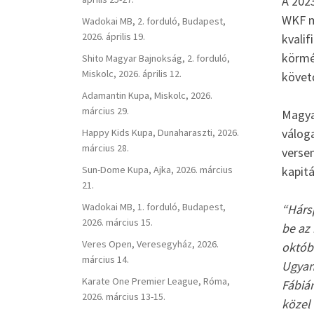
A 202
WKF m
Wadokai MB, 2. forduló, Budapest,
2026. április 19.
kvalif
körmé
Shito Magyar Bajnokság, 2. forduló,
Miskolc, 2026. április 12.
követ
Adamantin Kupa, Miskolc, 2026.
március 29.
Magyar
váloga
Happy Kids Kupa, Dunaharaszti, 2026.
március 28.
versen
kapitá
Sun-Dome Kupa, Ajka, 2026. március
21.
Wadokai MB, 1. forduló, Budapest,
“Hárs
2026. március 15.
be az 
Veres Open, Veresegyház, 2026.
októbe
március 14.
Ugyan
Karate One Premier League, Róma,
Fábiá
2026. március 13-15.
közel 