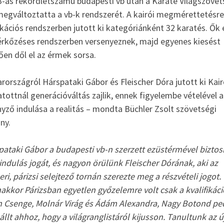
3-as rekordlétszámú budapesti vb után a Karate Világszövet
egváltoztatta a vb-k rendszerét. A kairói megmérettetésr
ikációs rendszerben jutott ki kategóriánként 32 karatés. Ők 
rkőzéses rendszerben versenyeznek, majd egyenes kiesést
ően dől el az érmek sorsa.
országról Hárspataki Gábor és Fleischer Dóra jutott ki Kair
tottnál generációváltás zajlik, ennek figyelembe vételével a
yző indulása a realitás – mondta Büchler Zsolt szövetségi
ny.
pataki Gábor a budapesti vb-n szerzett ezüstérmével biztosí
indulás jogát, és nagyon örülünk Fleischer Dórának, aki az
ri, párizsi selejtező tornán szerezte meg a részvételi jogot.
akkor Párizsban egyetlen győzelemre volt csak a kvalifikáci
n Csenge, Molnár Virág és Ádám Alexandra, Nagy Botond pe
állt ahhoz, hogy a világranglistáról kijusson. Tanultunk az ú