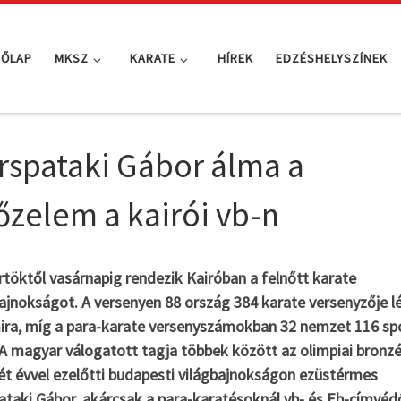
DŐLAP
MKSZ
KARATE
HÍREK
EDZÉSHELYSZÍNEK
rspataki Gábor álma a
őzelem a kairói vb-n
töktől vasárnapig rendezik Kairóban a felnőtt karate
ajnokságot. A versenyen 88 ország 384 karate versenyzője l
ira, míg a para-karate versenyszámokban 32 nemzet 116 sp
. A magyar válogatott tagja többek között az olimpiai bron
két évvel ezelőtti budapesti világbajnokságon ezüstérmes
ataki Gábor, akárcsak a para-karatésoknál vb- és Eb-címvéd